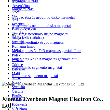
हिंदी
slovenščina
Magnetai N45
عربي
اردو
বাংলা
русский
Ypač stiprūs neodimio disko magnetai
Kreyòl Ayisyen
فارسی
Srbija jezik (latinica)
hrvatski
Galingi neodimio strypo magnetai
România limbi
Melayu
Polski
Sukepintas NdFeB magnetas garsiakalbiui
日本語
Türkçe
Latviešu
Malti
Neodimio segmento magnetai
dansk
Norsk
Svenska
Čeština
English
Xiamen Everbeen Magnet Electron Co.,
bosanski
Ltd
Ελληνικά
Việt Nam