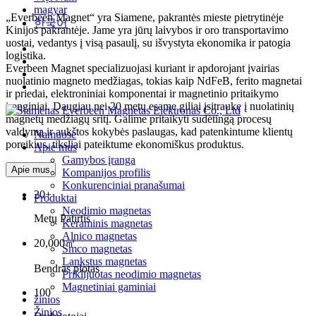
magyar
„Everbeen Magnet“ yra Siamene, pakrantės mieste pietrytinėje
한국어
Kinijos pakrantėje. Jame yra jūrų laivybos ir oro transportavimo
uostai, vedantys į visą pasaulį, su išvystyta ekonomika ir patogia
logistika.
Everbeen Magnet specializuojasi kuriant ir apdorojant įvairias
nuolatinio magneto medžiagas, tokias kaip NdFeB, ferito magnetai
ir priedai, elektroniniai komponentai ir magnetinio pritaikymo
įrenginiai. Daugiau nei 20 metų esame giliai įsitraukę į nuolatinių
magnetų medžiagų sritį. Galime pritaikyti sudėtingą procesų
valdymą ir aukštos kokybės paslaugas, kad patenkintume klientų
Namuose
poreikius, tiksliai pateiktume ekonomiškus produktus.
Apie mus
Gamybos įranga
Apie mus
Kompanijos profilis
Konkurenciniai pranašumai
20+
Produktai
Neodimio magnetas
Metų Patirtis
Keraminis magnetas
Alnico magnetas
20,000㎡
Smco magnetas
Lankstus magnetas
Bendras plotas
Priklijuotas neodimio magnetas
Magnetiniai gaminiai
100
žinios
Žinios