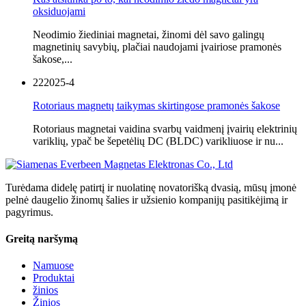
oksiduojami
Neodimio žiediniai magnetai, žinomi dėl savo galingų
magnetinių savybių, plačiai naudojami įvairiose pramonės
šakose,...
22
2025-4
Rotoriaus magnetų taikymas skirtingose ​​pramonės šakose
Rotoriaus magnetai vaidina svarbų vaidmenį įvairių elektrinių
variklių, ypač be šepetėlių DC (BLDC) varikliuose ir nu...
Turėdama didelę patirtį ir nuolatinę novatorišką dvasią, mūsų įmonė
pelnė daugelio žinomų šalies ir užsienio kompanijų pasitikėjimą ir
pagyrimus.
Greitą naršymą
Namuose
Produktai
žinios
Žinios