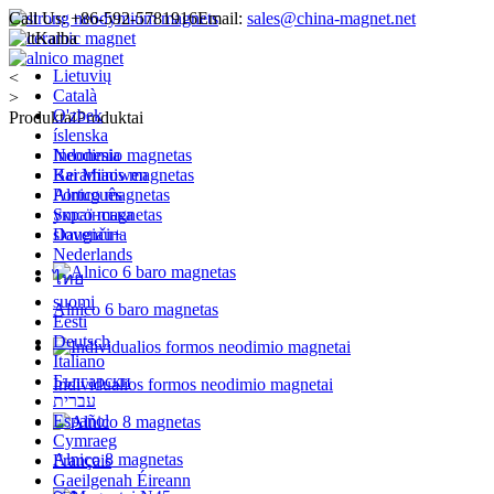
Call Us:
+86-592-5781916
Email:
sales@china-magnet.net
Kalba
Lietuvių
<
Català
>
O'zbek
Produktai
Produktai
íslenska
Indonesia
Neodimio magnetas
Bai Miaowen
Keraminis magnetas
Português
Alnico magnetas
українська
Smco magnetas
slovenčina
Daugiau+
Nederlands
ไทย
suomi
Alnico 6 baro magnetas
Eesti
Deutsch
Italiano
Български
Individualios formos neodimio magnetai
עברית
Español
Cymraeg
Alnico 8 magnetas
Français
Gaeilgenah Éireann