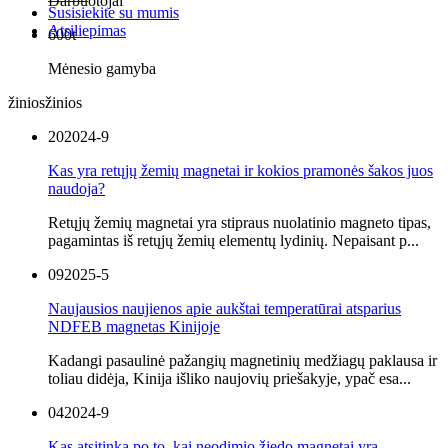
Darbuotojai
Susisiekite su mumis
Atsiliepimas
600t
Mėnesio gamyba
žinios
žinios
20
2024-9
Kas yra retųjų žemių magnetai ir kokios pramonės šakos juos
naudoja?
Retųjų žemių magnetai yra stipraus nuolatinio magneto tipas,
pagamintas iš retųjų žemių elementų lydinių. Nepaisant p...
09
2025-5
Naujausios naujienos apie aukštai temperatūrai atsparius
NDFEB magnetas Kinijoje
Kadangi pasaulinė pažangių magnetinių medžiagų paklausa ir
toliau didėja, Kinija išliko naujovių priešakyje, ypač esa...
04
2024-9
Kas atsitinka po to, kai neodimio žiedo magnetai yra